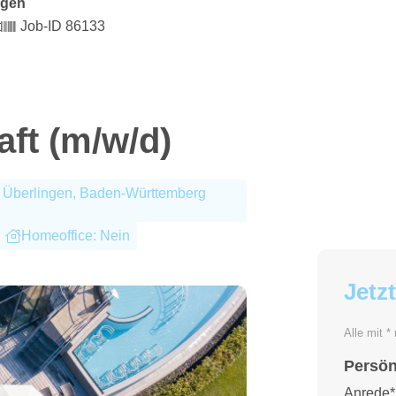
ngen
t
Job-ID 86133
ft (m/w/d)
, Überlingen, Baden-Württemberg
Homeoffice: Nein
Jetz
Alle mit *
Persön
Anrede*