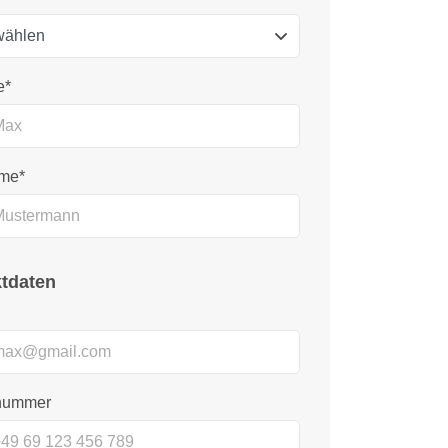
e*
me*
tdaten
nnummer