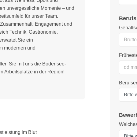
ot aus Wellness, Sport und
sten unvergessliche Momente – und
rbeitsumfeld für unser Team.
Berufs
uf Zusammenhalt, Engagement und
Gehaltsv
eich Technik, Gastronomie,
rwartet Sie ein
nem modernen und
Früheste
ten Sie mit uns die Bodensee-
 Arbeitsplätze in der Region!
Berufse
Bewer
Welches
tleistung im Blut